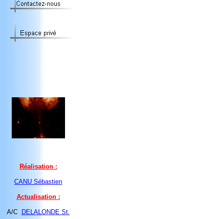
Réalisation :
CANU Sébastien
Actualisation :
A/C
DELALONDE St.