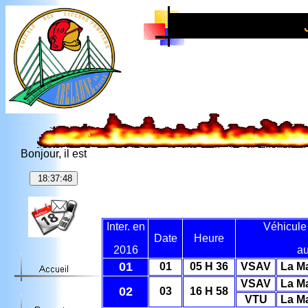
Bonjour, il est
Inter. en
Véhicule 
Date
Heure
20
16
au
01
01
05 H 36
VSAV
La Ma
VSAV
La Ma
02
03
16 H 58
VTU
La Ma