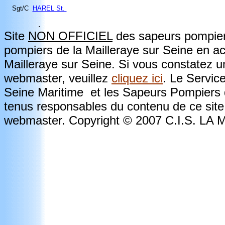
Sgt/C
HAREL St.
.
Site
NON OFFICIEL
des sapeurs pompiers
pompiers de la Mailleraye sur Seine en a
Mailleraye sur Seine. Si vous constatez u
webmaster, veuillez
cliquez ici
. Le Servic
Seine Maritime et les Sapeurs Pompiers d
tenus responsables du contenu de ce site.
webmaster. Copyright © 2007 C.I.S. L