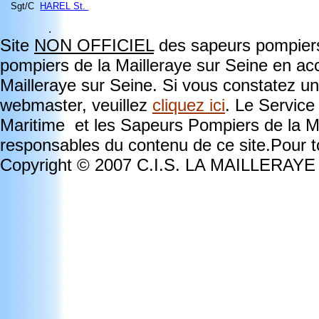
Sgt/C
HAREL St.
.
Site
NON OFFICIEL
des sapeurs pompiers 
pompiers de la Mailleraye sur Seine en ac
Mailleraye sur Seine. Si vous constatez un
webmaster, veuillez
cliquez ici
. Le Service
Maritime et les Sapeurs Pompiers de la Ma
responsables du contenu de ce site.Pour to
Copyright © 2007 C.I.S. LA MAILLERAY