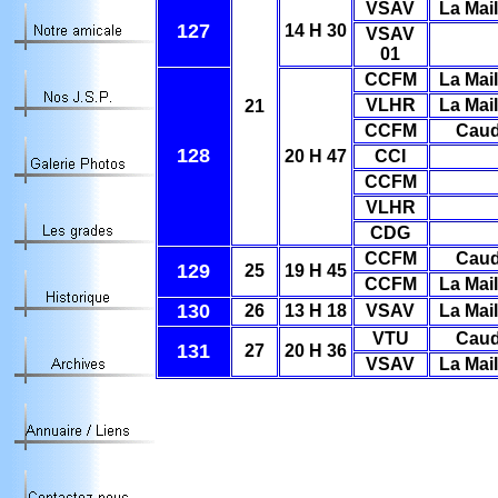
VSAV
La Mai
127
14 H 30
VSAV
01
CCFM
La Mai
VLHR
La Mai
21
CCFM
Caud
128
20 H 47
CCI
CCFM
VLHR
CDG
CCFM
Caud
129
25
19 H 45
CCFM
La Mai
130
26
13 H 18
VSAV
La Mai
VTU
Caud
131
27
20 H 36
VSAV
La Mai