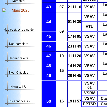
La
43
07
21 H 10
VSAV
La
VSAV
44
01 H 30
La
VTU
09
La
45
17 H 05
VSAV
La
46
23 H 49
VSAV
La
47
10
11 H 20
VSAV
La
48
14 H 20
VSAV
15
La
49
20 H 45
VSAV
VSAV
01
VSRM
VSAV
Ca
50
16
19 H 57
FPTSR
Ca