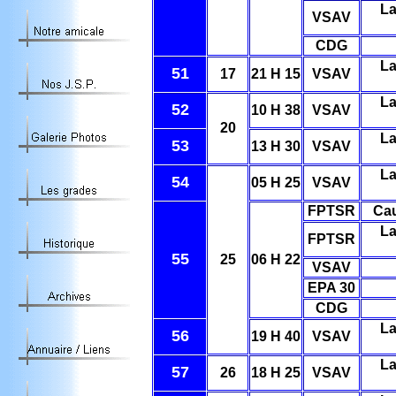
La
VSAV
CDG
La
51
17
21 H 15
VSAV
La
52
10 H 38
VSAV
20
La
53
13 H 30
VSAV
La
54
05 H 25
VSAV
FPTSR
Ca
La
FPTSR
55
25
06 H 22
VSAV
EPA 30
CDG
La
56
19 H 40
VSAV
La
57
26
18 H 25
VSAV