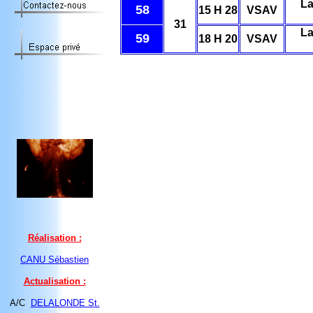
La
58
15 H 28
VSAV
31
La
59
18 H 20
VSAV
Réalisation :
CANU Sébastien
Actualisation :
A/C
DELALONDE St.