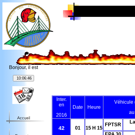
Bonjour, il est
Inter.
Véhicule 
en
Date
Heure
au
20
16
La
FPTSR
42
01
15 H 15
EPA 30