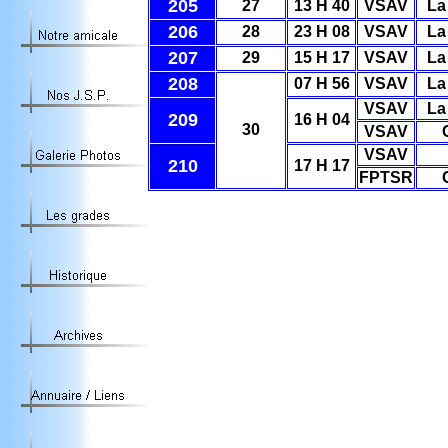
205
27
13 H 40
VSAV
La
206
28
23 H 08
VSAV
La
207
29
15 H 17
VSAV
La
208
07 H 56
VSAV
La
VSAV
La
209
16 H 04
30
VSAV
VSAV
210
17 H 17
FPTSR