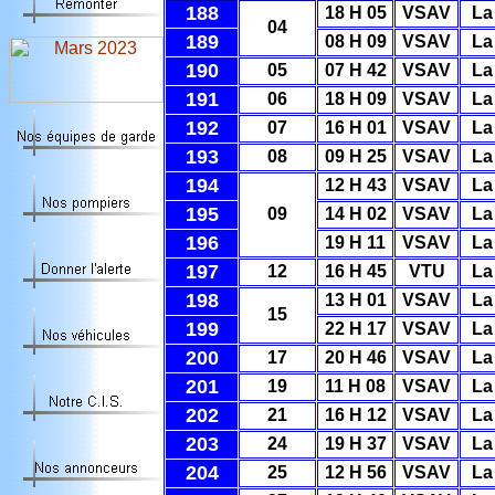
188
18 H 05
VSAV
La
04
189
08 H 09
VSAV
La
190
05
07 H 42
VSAV
La
191
06
18 H 09
VSAV
La
192
07
16 H 01
VSAV
La
193
08
09 H 25
VSAV
La
194
12 H 43
VSAV
La
195
09
14 H 02
VSAV
La
196
19 H 11
VSAV
La
197
12
16 H 45
VTU
La
198
13 H 01
VSAV
La
15
199
22 H 17
VSAV
La
200
17
20 H 46
VSAV
La
201
19
11 H 08
VSAV
La
202
21
16 H 12
VSAV
La
203
24
19 H 37
VSAV
La
204
25
12 H 56
VSAV
La