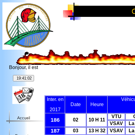
Bonjour, il est
Inter. en
Véhicu
Date
Heure
20
17
VTU
186
02
10 H 11
VSAV
La
187
03
13 H 32
VSAV
La