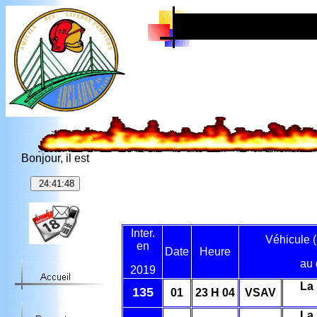
Bonjour, il est
Inter.
Véhicule (
en
Date
Heure
au 
20
19
La 
135
01
23 H 04
VSAV
La 