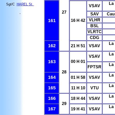
La 
Sgt/C
HAREL St.
VSAV
27
.
SAV
Cau
VLHR
161
16 H 42
BSL
VLRTC
CDG
La 
162
21 H 51
VSAV
La 
VSAV
163
00 H 01
La 
FPTSR
28
La 
164
01 H 58
VSAV
La 
165
11 H 10
VTU
La 
166
18 H 44
VSAV
29
La 
167
19 H 41
VSAV