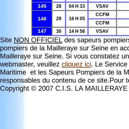
145
28
04 H 33
VSAV
CCFM
146
29
16 H 05
CCFM
147
30
14 H 56
VSAV
Site
NON OFFICIEL
des sapeurs pompiers 
pompiers de la Mailleraye sur Seine en ac
Mailleraye sur Seine. Si vous constatez un
webmaster, veuillez
cliquez ici
. Le Service
Maritime et les Sapeurs Pompiers de la Ma
responsables du contenu de ce site.Pour to
Copyright © 2007 C.I.S. LA MAILLERAY