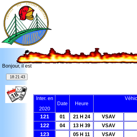
Bonjour, il est
Inter. en
Véhic
Date
Heure
20
20
121
01
21 H 24
VSAV
122
04
13 H 39
VSAV
123
05 H 11
VSAV