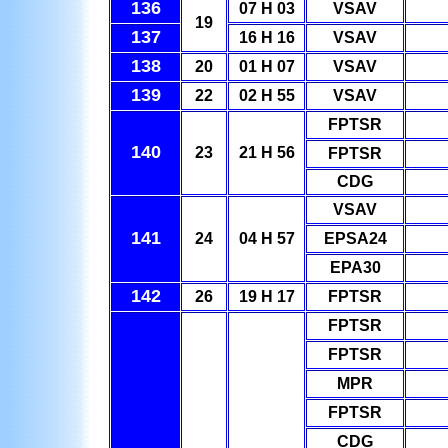
136
07 H 03
VSAV
19
137
16 H 16
VSAV
138
20
01 H 07
VSAV
139
22
02 H 55
VSAV
FPTSR
140
23
21 H 56
FPTSR
CDG
VSAV
141
24
04 H 57
EPSA24
EPA30
142
26
19 H 17
FPTSR
FPTSR
FPTSR
MPR
FPTSR
CDG