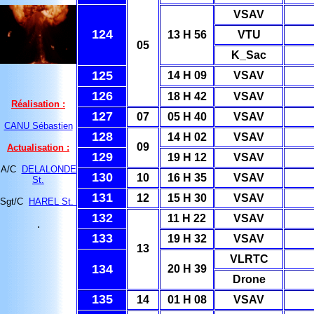
VSAV
124
13 H 56
VTU
05
K_Sac
125
14 H 09
VSAV
126
18 H 42
VSAV
Réalisation :
127
07
05 H 40
VSAV
CANU Sébastien
128
14 H 02
VSAV
09
Actualisation :
129
19 H 12
VSAV
A/C
DELALONDE
130
10
16 H 35
VSAV
St.
131
12
15 H 30
VSAV
Sgt/C
HAREL St.
132
11 H 22
VSAV
.
133
19 H 32
VSAV
13
VLRTC
134
20 H 39
Drone
135
14
01 H 08
VSAV