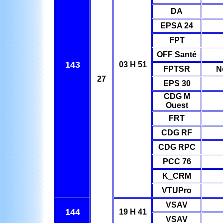
DA
EPSA 24
FPT
OFF Santé
143
03 H 51
FPTSR
N
27
EPS 30
CDG M
Ouest
FRT
CDG RF
CDG RPC
PCC 76
K_CRM
VTUPro
VSAV
144
19 H 41
VSAV