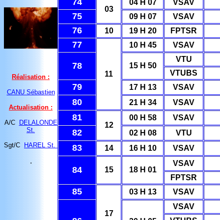
74
04 H 07
VSAV
03
75
09 H 07
VSAV
76
10
19 H 20
FPTSR
77
10 H 45
VSAV
VTU
78
15 H 50
VTUBS
11
Réalisation :
79
17 H 13
VSAV
CANU Sébastien
80
21 H 34
VSAV
Actualisation :
81
00 H 58
VSAV
A/C
DELALONDE
12
St.
82
02 H 08
VTU
Sgt/C
HAREL St.
83
14
16 H 10
VSAV
.
VSAV
84
15
18 H 01
FPTSR
85
03 H 13
VSAV
VSAV
17