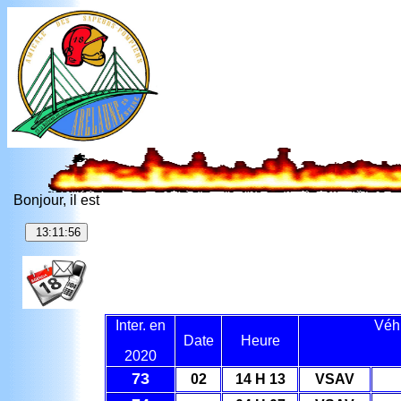
Bonjour, il est
Inter. en
Véhi
Date
Heure
20
20
73
02
14 H 13
VSAV