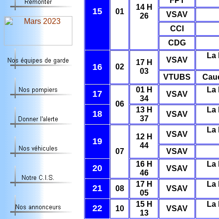
FPT
14 H
15
01
VSAV
26
CCI
CDG
La 
VSAV
17 H
16
02
03
VTUBS
Cau
01 H
La 
17
VSAV
34
06
13 H
La 
18
VSAV
37
La 
VSAV
12 H
19
44
07
VSAV
16 H
La 
20
VSAV
46
17 H
La 
21
08
VSAV
05
15 H
La 
22
10
VSAV
13