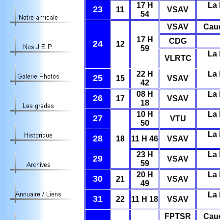
17 H
La 
23
11
VSAV
54
VSAV
Cau
17 H
CDG
24
12
59
La 
VLRTC
22 H
La 
25
15
VSAV
42
08 H
La 
26
17
VSAV
18
10 H
La 
27
VTU
50
La 
28
18
11 H 46
VSAV
23 H
La 
29
VSAV
59
20 H
La 
30
21
VSAV
49
La 
31
22
11 H 18
VSAV
FPTSR
Cau