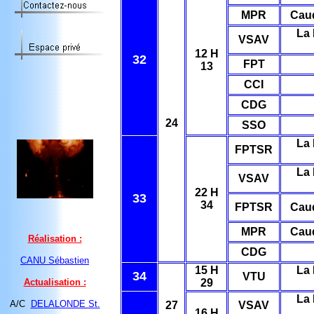
MPR
Cau
La 
VSAV
12 H
32
FPT
13
CCI
CDG
24
SSO
La 
FPTSR
La 
VSAV
22 H
33
34
FPTSR
Cau
MPR
Cau
Réalisation :
CDG
CANU Sébastien
15 H
La 
34
VTU
Actualisation :
29
La 
A/C
DELALONDE St.
27
VSAV
16 H