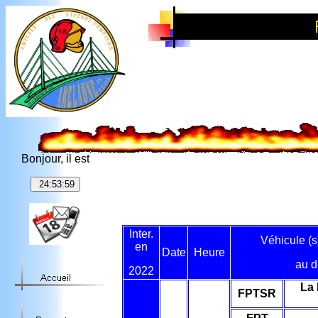
Bonjour, il est
Inter.
Véhicule (s
en
Date
Heure
au d
2022
La 
FPTSR