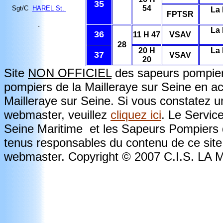
35
54
Sgt/C
HAREL St.
La 
FPTSR
.
La 
36
11 H 47
VSAV
28
20 H
La 
37
VSAV
20
Site
NON OFFICIEL
des sapeurs pompiers
pompiers de la Mailleraye sur Seine en a
Mailleraye sur Seine. Si vous constatez u
webmaster, veuillez
cliquez ici
. Le Servic
Seine Maritime et les Sapeurs Pompiers d
tenus responsables du contenu de ce site.
webmaster. Copyright © 2007 C.I.S. L