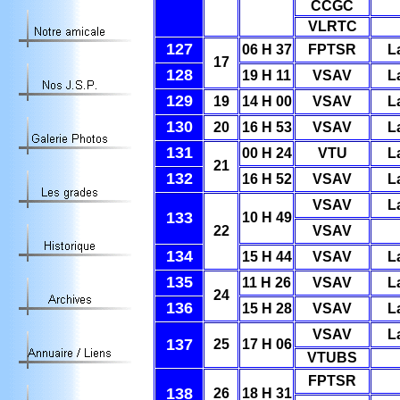
CCGC
VLRTC
127
06 H 37
FPTSR
L
17
128
19 H 11
VSAV
L
129
19
14 H 00
VSAV
L
130
20
16 H 53
VSAV
L
131
00 H 24
VTU
L
21
132
16 H 52
VSAV
L
VSAV
L
133
10 H 49
22
VSAV
134
15 H 44
VSAV
L
135
11 H 26
VSAV
L
24
136
15 H 28
VSAV
L
VSAV
L
137
25
17 H 06
VTUBS
FPTSR
138
26
18 H 31