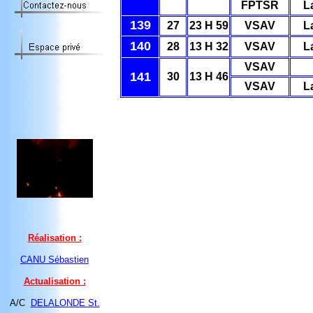
FPTSR
L
139
27
23 H 59
VSAV
L
140
28
13 H 32
VSAV
L
VSAV
141
30
13 H 46
VSAV
L
Réalisation :
CANU Sébastien
Actualisation :
A/C
DELALONDE St.