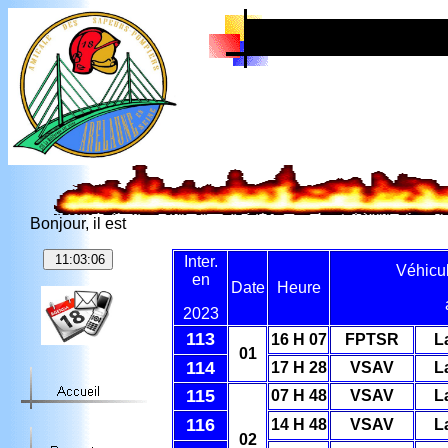
Bonjour, il est
Inter.
Véhicul
en
Date
Heure
202
3
113
16 H 07
FPTSR
L
01
114
17 H 28
VSAV
L
115
07 H 48
VSAV
L
116
14 H 48
VSAV
L
02