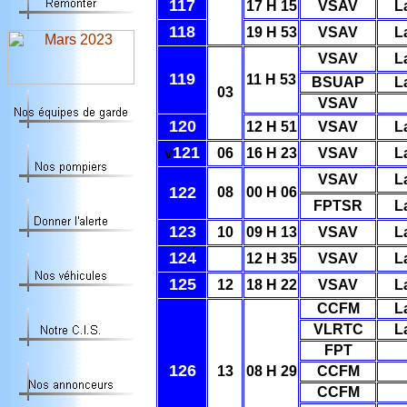
117
17 H 15
VSAV
L
118
19 H 53
VSAV
L
VSAV
L
119
11 H 53
BSUAP
L
03
VSAV
120
12 H 51
VSAV
L
121
v
06
16 H 23
VSAV
L
VSAV
L
122
08
00 H 06
FPTSR
L
123
10
09 H 13
VSAV
L
124
12 H 35
VSAV
L
125
12
18 H 22
VSAV
L
CCFM
L
VLRTC
L
FPT
126
13
08 H 29
CCFM
CCFM