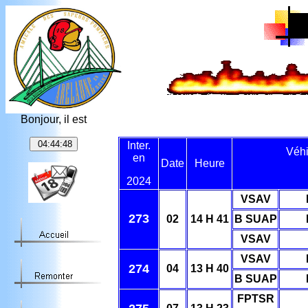
Bonjour, il est
Inter.
Véhi
en
Date
Heure
2024
VSAV
273
02
14 H 41
B SUAP
VSAV
VSAV
274
04
13 H 40
B SUAP
FPTSR