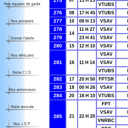
275
07
13 H 23
VTUBS
276
08
17 H 45
VTUBS
277
10
09 H 13
VSAV
278
11 H 27
VSAV
14
279
23 H 41
VSAV
280
15
12 H 10
VSAV
VSAV
281
16
11 H 14
VSAV
VTUBS
282
17
20 H 50
FPTSR
283
18
00 H 26
VSAV
284
20
18 H 10
VTUBS
FPT
VSAV
285
21
22 H 20
VNRBC