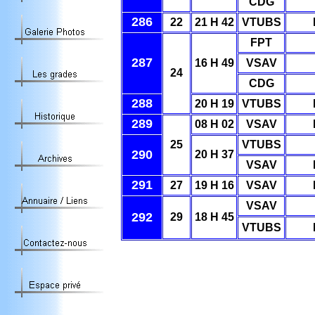
CDG
286
22
21 H 42
VTUBS
FPT
287
16 H 49
VSAV
24
CDG
288
20 H 19
VTUBS
289
08 H 02
VSAV
25
VTUBS
290
20 H 37
VSAV
291
27
19 H 16
VSAV
VSAV
292
29
18 H 45
VTUBS